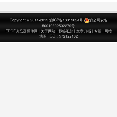
烦书签搬来搬去。当你安装了
edge，即可一键同步！不是导入，
其实就是自动读取了chrome的书签
Copyright © 2014-2019
渝ICP备18015624号
渝公网安备
目录。点击右上角的星星图标选择导
50010602502279号
入书签即可。……
EDGE浏览器插件网
|
关于网站
|
标签汇总
|
文章归档
|
专题
|
网站
地图
| QQ：572122102