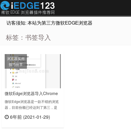
访客须知: 本站为第三方微软EDGE浏览器插件推荐网站，非Micr
标签：书签导入
浏览器实用
技巧分享
微软Edge浏览器导入Chrome
记录、扩展、书签方法教程
微软Edge浏览器是一款不错的浏览
器，目前份额已经达到了第三，是
Chrome、苹果Safari后的第三大浏
6年前 (2021-01-29)
览器了，终于放下了IE…… 如果你
立刻查看
电脑已经安装好了chrome，并且
Chrome上已经有收藏了，根本不用