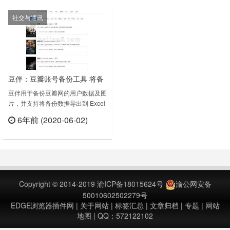
头，记录着我们的青春的数据怎么
件感觉还原了chrome的这个功能。
社交与通讯
办？个人数据，还是掌握到自己手里
网页可自动按网页标题命名，很不
的好，QQ空间导出助手，可以导出
错，推荐给大家。MHTML (short for
备份QQ空间的日志、私密日志、说
MIME HT……
说、相册、留言板、QQ好友、视
频、收……
豆伴：豆瓣账号备份工具 将备
份数据导出到 Excel
豆伴用于备份豆瓣网的用户数据及图
片，并支持将备份数据导出到 Excel
文档。功能： • 备份本人或他人的豆
6年前 (2020-06-02)
瓣账号数据 • 脱机浏览备份数据 • 将
立刻查看
备份数据导出为 Excel 文件 • 将备份
数据中的图片上传到 Cloudinary 云
存储 • 迁移备份数据到当前豆瓣帐号
支持的备份项目： • 广播 • 标注的电
影、音乐、书、游戏、……
Copyright © 2014-2019
渝ICP备18015624号
渝公网安备
50010602502279号
EDGE浏览器插件网
|
关于网站
|
标签汇总
|
文章归档
|
专题
|
网站
地图
| QQ：572122102