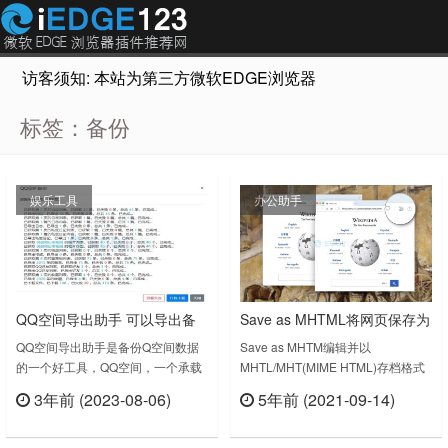
访客须知: 本站为第三方微软EDGE浏览器插件推荐网站，非Micr
标签：备份
娱乐工具
办公助手
QQ空间导出助手 可以导出备
Save as MHTML将网页保存为
份QQ空间的日志、私密日志、
MHTML文件
QQ空间导出助手是备份Q空间数据
Save as MHTM编辑并以
的一个好工具，QQ空间，一个承载
MHTL/MHT(MIME HTML)存档格式
说说、相册、留言板等数据
了很多人的青春的地方。然而，博客
保存活动标签或选定区域，以获得一
3年前 (2023-08-06)
5年前 (2021-09-14)
相册、网易相册、腾讯微博等相继停
个干净的单文件备份。Chrome 75
立刻查看
立刻查看
运，无不意味着，互联网产品都有着
版本后取消了将网页保存成mht的实
自己的生命周期，但生命周期到了尽
验功能了，Save as MHTML这个插