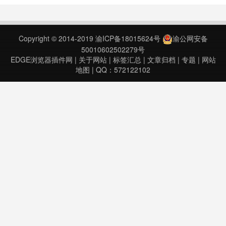
查错别字，火龙果还会对你的时态、
搭配、语法问题给出更多建议。
Gmail, QQ 和网易邮箱、公众号、知
Copyright © 2014-2019
渝ICP备18015624号
渝公网安备
乎、简书、Linkedin, 无论你在……
50010602502279号
EDGE浏览器插件网
|
关于网站
|
标签汇总
|
文章归档
|
专题
|
网站
地图
| QQ：572122102