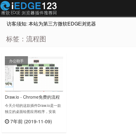
访客须知: 本站为第三方微软EDGE浏览器插件推荐网站，非Micr
标签：流程图
办公助手
Draw.io - Chrome免费的流程
图表编辑器插件
今天介绍的这款插件Draw.io是一款
独立的桌面绘图应用程序，安装
Draw.io后即可使用，无需注册，支
7年前 (2019-11-09)
持离线使用。之前我们还推荐了另外
立刻查看
一款类似的插件Lucidchart 离线图
表。Draw.io v12.2.2上次更新日期：