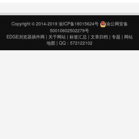
新。特征：✓将照片从您的PC发布
到Instagram。-您可以轻松地将照
片/视频文件从计算机上传到
Copyright © 2014-2019
渝ICP备18015624号
渝公网安备
Instagram。✓……
50010602502279号
EDGE浏览器插件网
|
关于网站
|
标签汇总
|
文章归档
|
专题
|
网站
地图
| QQ：572122102