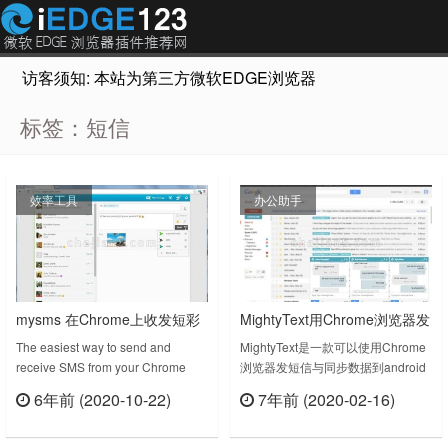
访客须知: 本站为第三方微软EDGE浏览器插件推荐网站，非Micr
标签：短信
效率工具
办公助手
mysms 在Chrome上收发短彩
MightyText用Chrome浏览器发
信
短信与同步数据到安卓
The easiest way to send and
MightyText是一款可以使用Chrome
receive SMS from your Chrome
浏览器发短信与同步数据到android
browser!The extension is directly
设备的工具扩展。MightyText插件下
6年前 (2020-10-22)
7年前 (2020-02-16)
connected to your Android phone,
载版本：7.15上次更新日期：2019
立刻查看
立刻查看
so there’s no need to touch your
年10月29日……
smartphone when yo……