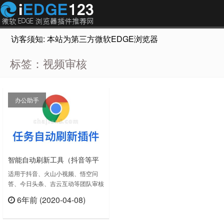
访客须知: 本站为第三方微软EDGE浏览器插件推荐网站，非Micr
标签：视频审核
办公助手
智能自动刷新工具（抖音等平
台审核后台自动任务刷新）
适用于抖音、火山小视频、悟空问
答、今日头条、吉云互动等团队审核
后台自动任务刷新，解放双手，提高
6年前 (2020-04-08)
生产力。1. 开启后将对页面进行自
立刻查看
动刷新2. 当页面中出现视频内容后
停止刷新3. 当视频消失后，继续刷