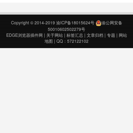
新4. 支持没有任务时自动按空格
键，而不是刷新整个页面，提高效
率。适用于抖音、火山小视频、悟空
Copyright © 2014-2019
渝ICP备18015624号
渝公网安备
问答、今日头条文章、吉云互动等团
50010602502279号
队的审核后台自动任务刷新，……
EDGE浏览器插件网
|
关于网站
|
标签汇总
|
文章归档
|
专题
|
网站
地图
| QQ：572122102