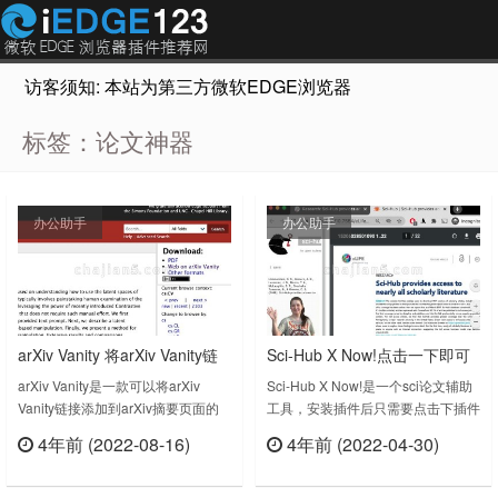
访客须知: 本站为第三方微软EDGE浏览器插件推荐网站，非Micr
标签：论文神器
办公助手
办公助手
arXiv Vanity 将arXiv Vanity链
Sci-Hub X Now!点击一下即可
接添加到arXiv摘要页面
免费获取学术论文
arXiv Vanity是一款可以将arXiv
Sci-Hub X Now!是一个sci论文辅助
Vanity链接添加到arXiv摘要页面的
工具，安装插件后只需要点击下插件
插件，助力科研学术。此扩展将
的图标就可以获取论文了。Sci-Hub
4年前 (2022-08-16)
4年前 (2022-04-30)
arXiv Vanity 链接添加到arXiv摘要页
X Now! v0.2.1上次更新日期：2022
立刻查看
立刻查看
面。在查看arXiv PDF时，您还可以
年2月16日……
单击扩展图标进入arXiv Vanity 页