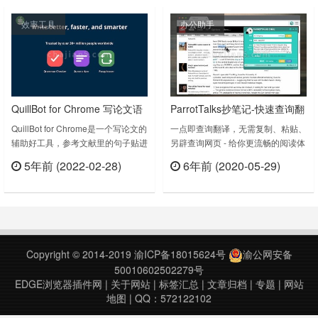
面。Add an arXiv Vanity link to
效率工具
办公助手
arXiv abstract pages.……
QuillBot for Chrome 写论文语
ParrotTalks抄笔记-快速查询翻
法检查 释义改写辅助
译 收藏单词到笔记方便复习
QuillBot for Chrome是一个写论文的
一点即查询翻译，无需复制、粘贴、
辅助好工具，参考文献里的句子贴进
另辟查询网页 - 给你更流畅的阅读体
去，可以通过释义改写、替换，方便
验。-----与抄笔记有关的重要小事❤-
5年前 (2022-02-28)
6年前 (2020-05-29)
避免重复语句。也是写文章做伪原创
----➤经实际测试，查一个单字快400
立刻查看
立刻查看
的工具，不管你是做英文独立站，外
倍➤有效促进大量阅读（欢迎自行尝
贸推广，都可以参考。功能上跟
试）➤也支持看PDF档案-网友们叫
Grammarly和 Wordtune类似。
它：论文神器为什么抄笔记？单字连
QuillBot for Chrome v1.2.6上次更新
同文本原句作成专属你的笔记然后用
日期：2022年2月27日Qui……
脑科学记忆法复习这是一套不可分开
Copyright © 2014-2019
渝ICP备18015624号
渝公网安备
的流程带你走向抄笔……
50010602502279号
EDGE浏览器插件网
|
关于网站
|
标签汇总
|
文章归档
|
专题
|
网站
地图
| QQ：572122102