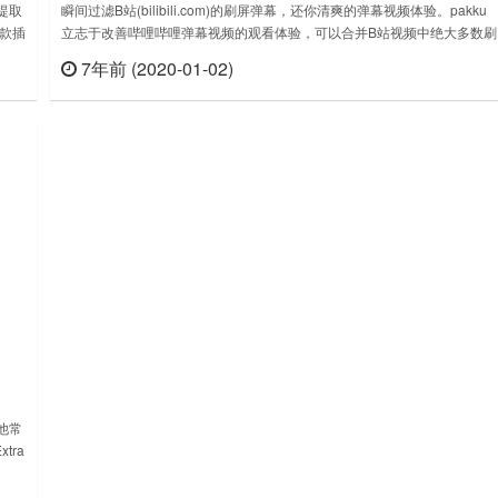
和提取
瞬间过滤B站(bilibili.com)的刷屏弹幕，还你清爽的弹幕视频体验。pakku
款插
立志于改善哔哩哔哩弹幕视频的观看体验，可以合并B站视频中绝大多数刷
的内
屏弹幕，让您免受各种带节奏弹幕的刷屏之苦。左侧的截图就展示了 pakk
7年前 (2020-01-02)
查看
立刻查看
to
实现的惊人效果。内容近似且时间差在一定时间以内的多个刷屏弹幕都会
合并成一条弹幕，减少遮挡屏幕。这样您在看视频时，就不用……
其他常
tra
查看