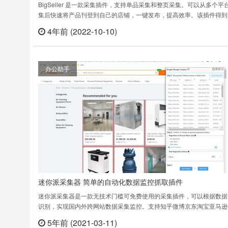
BigSeller 是一款采集插件，支持单品采集和整页采集。可以从多个平
集后快速将产品刊登到自己的店铺，一键发布，提高效率。该插件得到
境电商指南网站Hao743（www.hao743.com）的推荐支持Shopee、
4年前 (2022-10-10)
立刻
Lazada、Taobao、1688、等平台采集产品，采集产品后，支持一键
五种语言，中文、英语、越南语、泰语、印尼语。B……
办公助手
迷你派采集器 简单的自动化数据监控抓取插件
迷你派采集器是一款无技术门槛可免费使用的采集插件，可以根据数据
识别，实现国内外跨网站数据采集监控。支持知乎微博京东淘宝亚马逊
多价格变动等收集。无需注册即可立即开启免费使用最快的数据表精准
5年前 (2021-03-11)
立刻
识别算法！最快点击3次即可轻松完成多页采集强大的多级网页采集，