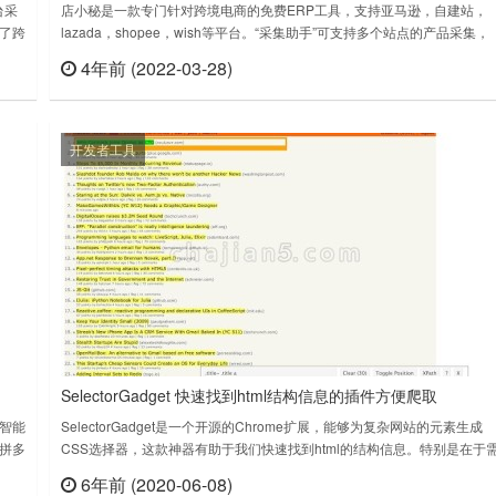
台采
店小秘是一款专门针对跨境电商的免费ERP工具，支持亚马逊，自建站，
了跨
lazada，shopee，wish等平台。“采集助手”可支持多个站点的产品采集，
采集后可发布到多平台多店铺。店小秘助手 v2.1.38.0上次更新日期：2022
4年前 (2022-03-28)
查看
立刻查看
翻译
年3月21日店小秘助手 v2.1.43.0上次更新日期：2022年5月19日……
开发者工具
SelectorGadget 快速找到html结构信息的插件方便爬取
智能
SelectorGadget是一个开源的Chrome扩展，能够为复杂网站的元素生成
拼多
CSS选择器，这款神器有助于我们快速找到html的结构信息。特别是在于
智能
要做采集工作，那么它是一个提升效率的工具。①打开需要工作的网站，
6年前 (2020-06-08)
查看
立刻查看
无需
如当当网的图书排行