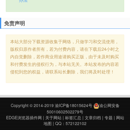
免责声明
本站大部分下载资源收集于网络，只做学习和交流使用，
版权归原作者所有，若为付费内容，请在下载后24小时之
内自觉删除，若作商业用途请购买正版，由于未及时购买
和付费发生的侵权行为，与本站无关。本站发布的内容若
侵犯到您的权益，请联系站长删除，我们将及时处理！
Copyright © 2014-2019
渝ICP备18015624号
渝公网安备
50010602502279号
EDGE浏览器插件网
|
关于网站
|
标签汇总
|
文章归档
|
专题
|
网站
地图
| QQ：572122102