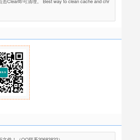
。 Best way to clean cache and chr
！（QQ联系20683822）