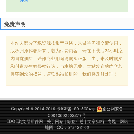
免责声明
本站大部分下载资源收集于网络，只做学习和交流使用，
版权归原作者所有，若为付费内容，请在下载后24小时之
内自觉删除，若作商业用途请购买正版，由于未及时购买
和付费发生的侵权行为，与本站无关。本站发布的内容若
侵犯到您的权益，请联系站长删除，我们将及时处理！
Copyright © 2014-2019
渝ICP备18015624号
渝公网安备
50010602502279号
EDGE浏览器插件网
|
关于网站
|
标签汇总
|
文章归档
|
专题
|
网站
地图
| QQ：572122102