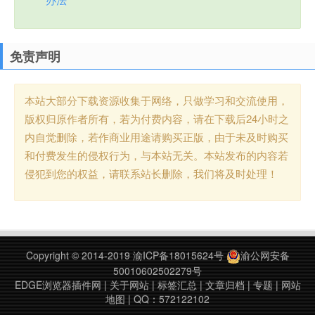
免责声明
本站大部分下载资源收集于网络，只做学习和交流使用，
版权归原作者所有，若为付费内容，请在下载后24小时之
内自觉删除，若作商业用途请购买正版，由于未及时购买
和付费发生的侵权行为，与本站无关。本站发布的内容若
侵犯到您的权益，请联系站长删除，我们将及时处理！
Copyright © 2014-2019
渝ICP备18015624号
渝公网安备
50010602502279号
EDGE浏览器插件网
|
关于网站
|
标签汇总
|
文章归档
|
专题
|
网站
地图
| QQ：572122102