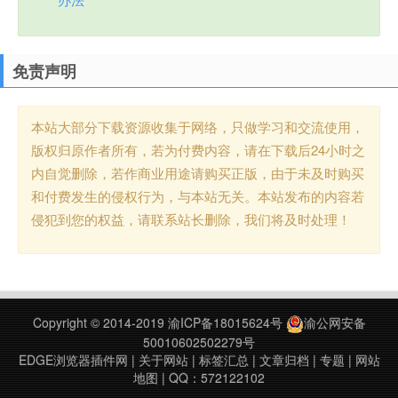
免责声明
本站大部分下载资源收集于网络，只做学习和交流使用，
版权归原作者所有，若为付费内容，请在下载后24小时之
内自觉删除，若作商业用途请购买正版，由于未及时购买
和付费发生的侵权行为，与本站无关。本站发布的内容若
侵犯到您的权益，请联系站长删除，我们将及时处理！
Copyright © 2014-2019
渝ICP备18015624号
渝公网安备
50010602502279号
EDGE浏览器插件网
|
关于网站
|
标签汇总
|
文章归档
|
专题
|
网站
地图
| QQ：572122102