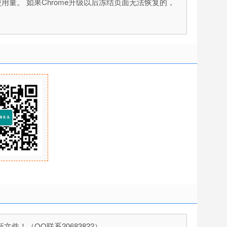
以节省内存使用量。 如果Chrome升级以后冻结页面无法恢复的，
！（QQ联系20683822）