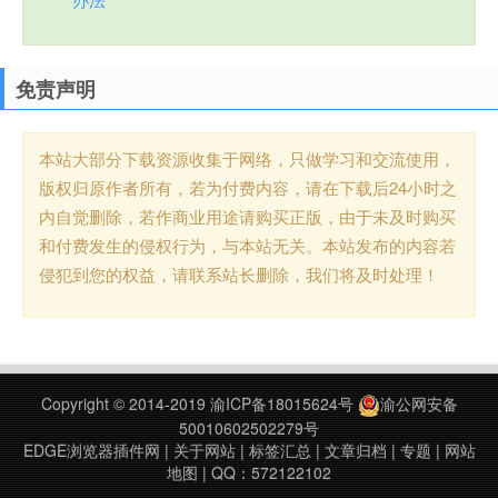
免责声明
本站大部分下载资源收集于网络，只做学习和交流使用，
版权归原作者所有，若为付费内容，请在下载后24小时之
内自觉删除，若作商业用途请购买正版，由于未及时购买
和付费发生的侵权行为，与本站无关。本站发布的内容若
侵犯到您的权益，请联系站长删除，我们将及时处理！
Copyright © 2014-2019
渝ICP备18015624号
渝公网安备
50010602502279号
EDGE浏览器插件网
|
关于网站
|
标签汇总
|
文章归档
|
专题
|
网站
地图
| QQ：572122102