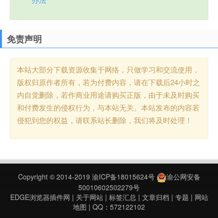
免责声明
本站大部分下载资源收集于网络，只做学习和交流使用，
版权归原作者所有，若为付费内容，请在下载后24小时之
内自觉删除，若作商业用途请购买正版，由于未及时购买
和付费发生的侵权行为，与本站无关。本站发布的内容若
侵犯到您的权益，请联系站长删除，我们将及时处理！
Copyright © 2014-2019
渝ICP备18015624号
渝公网安备
50010602502279号
EDGE浏览器插件网
|
关于网站
|
标签汇总
|
文章归档
|
专题
|
网站
地图
| QQ：572122102