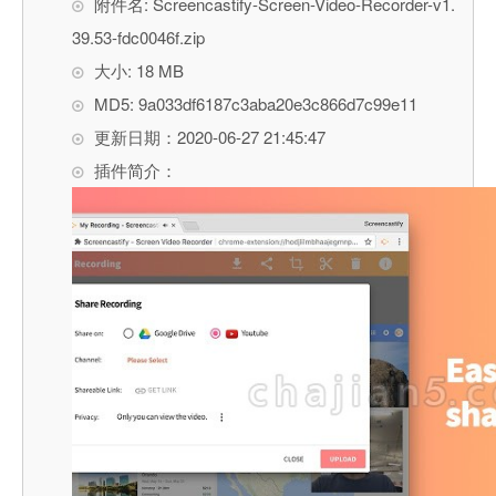
附件名: Screencastify-Screen-Video-Recorder-v1.
39.53-fdc0046f.zip
大小: 18 MB
MD5: 9a033df6187c3aba20e3c866d7c99e11
更新日期：2020-06-27 21:45:47
插件简介：