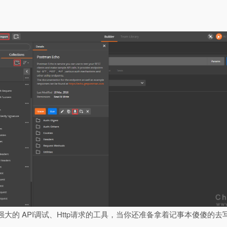
强大的 API调试、Http请求的工具，当你还准备拿着记事本傻傻的去写 