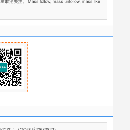
s follow, mass unfollow, mass like
！（QQ联系20683822）