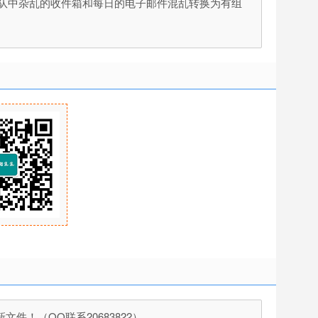
将团队中杂乱的收件箱和每日的电子邮件混乱转换为有组
！（QQ联系20683822）