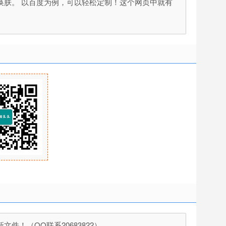
次换肤。 以百度为例，可以轻松定制！这个网页中就有
！（QQ联系20683822）