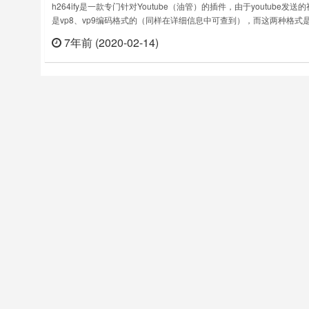
h264ify是一款专门针对Youtube（油管）的插件，由于youtube发送
是vp8、vp9编码格式的（同样在详细信息中可查到），而这两种格式
支持硬件解码的，所以既占满了CPU，又疯狂丢帧！不过这个问题也
7年前 (2020-02-14)
立刻
决方法，安装这个插件就可以解决。h264ify插件下载版本：1.1.0上次
日期：2019年9月8日……