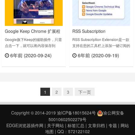
Google Keep Chrome 扩展程
RSS Subscription
序（Keep浏览器辅助插件）
Extension（由 Google 提供）
Google旗下Keep的辅助插件，只需
RSS Subscription Extension是一款
点击一下，就可以将内容保存到
支持在您的工具栏上添加一键订阅的
Google Keep！想把特定的网页、图
插件，由谷歌提供。This extension
6年前 (2020-09-24)
6年前 (2020-09-19)
片或引用文字保存起来，方便日后使
auto-detects RSS feeds on the
立刻查看
立刻查看
用吗？有了 Google Keep Chrome
page you are reading and upon
扩展程序，您可以轻松将所需内容保
finding one will display an RSS
存到 Keep，并可在您使用的所有平
icon in the Omn……
台同步，包括网页、Android 设备、
iOS 设备和 Wear 设备。您还可以通
1
2
3
下一页
过记事……
Copyright © 2014-2019
渝ICP备18015624号
渝公网安备
50010602502279号
EDGE浏览器插件网
|
关于网站
|
标签汇总
|
文章归档
|
专题
|
网站
地图
| QQ：572122102