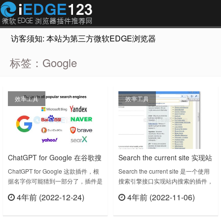
访客须知: 本站为第三方微软EDGE浏览器插件推荐网站，非Micr
标签：Google
效率工具
效率工具
ChatGPT for Google 在谷歌搜
Search the current site 实现站
索关键词的同时在右侧展示来
内搜索
ChatGPT for Google 这款插件，根
Search the current site 是一个使用
据名字你可能猜到一部分了，插件是
搜索引擎接口实现站内搜索的插件，
自ChatGPT 的结果答案
针对谷歌搜索开发的，当你在谷歌搜
使用Google、Yahoo、Bing搜索引
4年前 (2022-12-24)
4年前 (2022-11-06)
索一个关键词的时候，同时在右侧展
擎为您提供当前浏览网站的站内搜索
立刻查看
立刻查看
示来自ChatGPT 的响应结果。插件
功能。Search the current site v9.4
的视频演示视频链接：
上次更新日期：2020年11月18