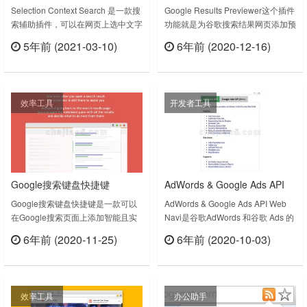
上选中文字后搜索
搜索结果网页预览
Selection Context Search 是一款搜
Google Results Previewer这个插件
索辅助插件，可以在网页上选中文字
功能就是为谷歌搜索结果网页添加预
后选中要在哪个搜索引擎搜索。
览，当然你首先得能访问。。。如果
5年前 (2021-03-10)
6年前 (2020-12-16)
Right click on a selected text and
无法预览某个网页的搜索结果，会显
立刻查看
立刻查看
choose the search website from the
示下面的图：View web pages from
popup window or the context
search results without any clicks,
menu.Summary: - Ri……
directly from Google.Stop being a
效率工具
开发者工具
tab……
Google搜索键盘快捷键
AdWords & Google Ads API
Web Navi（Google 官方）
Google搜索键盘快捷键是一款可以
AdWords & Google Ads API Web
在Google搜索页面上添加智能且实
Navi是谷歌AdWords 和谷歌 Ads 的
用的键盘快捷键的插件，可提高搜索
API导航。This extension shows the
6年前 (2020-11-25)
6年前 (2020-10-03)
效率。(This is a translated version
related pages of the AdWords API
立刻查看
立刻查看
of the original English description,
and Google Ads API websites
provided at the bottom.)RESULTER
based on the current Google A……
是一个浏览器扩展程序，它带来了一
效率工具
办公助手
个非常实……