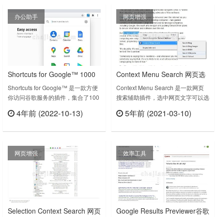
https://www.bilibili.com/video/BV16P4y1i7veChatGPT
日……
办公助手
网页增强
for Google v1.9.1.0上……
Shortcuts for Google™ 1000
Context Menu Search 网页选
多款谷歌应用中选出一些作为
中文字并搜索（支持自定义添
Shortcuts for Google™ 是一款方便
Context Menu Search 是一款网页
你访问谷歌服务的插件，集合了100
搜索辅助插件，选中网页文字可以选
快捷方式按钮
加搜索引擎）
多款 Google 应用，省去了存很多书
择在哪个搜索引擎搜索，并且还可以
4年前 (2022-10-13)
5年前 (2021-03-10)
签，把它们都集合到一起。如果你经
自定义添加搜索引擎。如下图跟我们
立刻查看
立刻查看
常使用谷歌的很多服务，那么这个插
之前推荐的《Selection Context
件是非常好用的，插件还支持自定义
Search 网页上选中文字后搜索》类
快捷方式。该插件跟《Black Menu
似。没有多余繁杂的功能，非常好
网页增强
效率工具
for Google™》是同一个开发者。
用。Context Menu Search v2.93上
Shortcuts for Google……
次更新日期：2014年10月1……
Selection Context Search 网页
Google Results Previewer谷歌