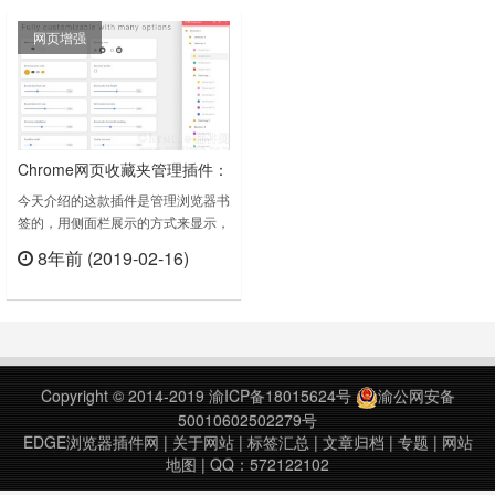
献。为此，我们一直遵循着用户阅读
10月10日……
网页增强
体验第一的原则，并做出了如下努
力：* 我们使用了谷歌翻译提供的接
口来进行单词和句子的翻译，在一定
程度上保证了翻译结果的准确性；
……
Chrome网页收藏夹管理插件：
书签侧边栏
今天介绍的这款插件是管理浏览器书
签的，用侧面栏展示的方式来显示，
非常方便好用。书签侧边栏
8年前 (2019-02-16)
（Bookmark Sidebar） v1.16.1上次
立刻查看
更新日期：2019年2月9日书签侧边
栏（Bookmark Sidebar） v1.18.2上
次更新日期：2020年7月18日书签
侧边栏（Bookmark Sidebar）
v1.18.3上次更新……
Copyright © 2014-2019
渝ICP备18015624号
渝公网安备
50010602502279号
EDGE浏览器插件网
|
关于网站
|
标签汇总
|
文章归档
|
专题
|
网站
地图
| QQ：572122102