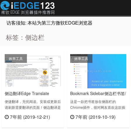
访客须知: 本站为第三方微软EDGE浏览器插件推荐网站，非Micr
标签：侧边栏
效率工具
效率工具
侧边翻译Edge Translate
Bookmark Sidebar侧边栏书签/
收藏夹插件
便捷翻译，无忧阅读。安装或更新后
这是一款把书签放在侧面栏的
请刷新需要翻译的页面！侧边翻译是
Chrome插件，很对网友喜欢这款插
一个简单实用的翻译插件，支持
件，觉得放在侧面更加方便，放在侧
7年前 (2019-12-21)
7年前 (2019-10-19)
Chrome浏览器、火狐浏览器、360
面树状结构更加直观。侧边栏书签插
立刻查看
立刻查看
安全浏览器等主流浏览器。我们开发
件Bookmark Sidebar插件下载版
它的主要目的是辅助用户阅读外文文
本：1.16.6上次更新日期：2019年