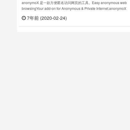
anonymoX 是一款方便匿名访问网页的工具。Easy anonymous web
browsingYour add-on for Anonymous & Private Internet.anonymoX
enables you to …✔ Browse the web anonymously✔ Change your IP
7年前 (2020-02-24)
立刻
addres……