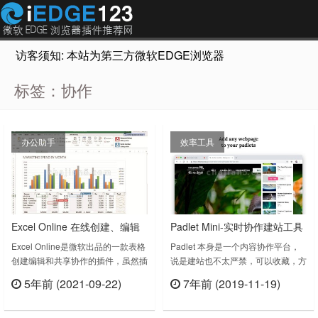
访客须知: 本站为第三方微软EDGE浏览器插件推荐网站，非Micr
标签：协作
办公助手
效率工具
Excel Online 在线创建、编辑
Padlet Mini-实时协作建站工具
和共享 Excel 电子表格
Chrome浏览器插件
Excel Online是微软出品的一款表格
Padlet 本身是一个内容协作平台，
创建编辑和共享协作的插件，虽然插
说是建站也不太严禁，可以收藏，方
件已经有几年没更新，或许有些时候
便用户创建网页，支持多人实时协
5年前 (2021-09-22)
7年前 (2019-11-19)
还能用的上吧。暂且在这里留存一份
作，Padlet支持在同一页面中插入图
立刻查看
立刻查看
给大家，以备不时之需。Office
文、视频声音，并将其转化成网页、
Online 可以与安装在你PC桌面上的
PDF等各种形式。Padlet Mini插件