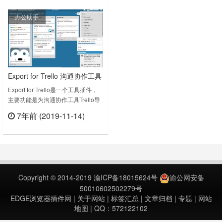
Office 软件结合使用，主要是可以通
下载版本：3.5.0上次更新日期：
办公助手
过OneDrive 与其他人共享以进行实
2019年1月8日……
时协作。Excel Online v2.0上次更新
日……
Export for Trello 沟通协作工具
Trello导出Excel xlsx文件的
Export for Trello是一个工具插件，
主要功能是为沟通协作工具Trello导
Chrome浏览器插件
出Excel xlsx文件。Export for Trello
7年前 (2019-11-14)
下载版本：1.8上次更新日期：2015
立刻查看
年4月16日……
Copyright © 2014-2019
渝ICP备18015624号
渝公网安备
50010602502279号
EDGE浏览器插件网
|
关于网站
|
标签汇总
|
文章归档
|
专题
|
网站
地图
| QQ：572122102