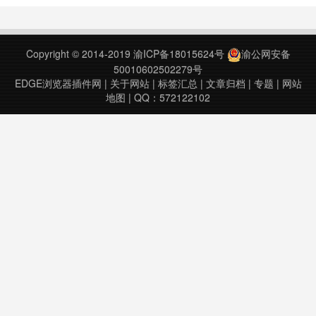
your PDF files★ Power-up your
productivity by a……
Copyright © 2014-2019
渝ICP备18015624号
渝公网安备
50010602502279号
EDGE浏览器插件网
|
关于网站
|
标签汇总
|
文章归档
|
专题
|
网站
地图
| QQ：572122102