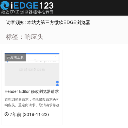
访客须知: 本站为第三方微软EDGE浏览器插件推荐网站，非Micr
标签：响应头
开发者工具
Header Editor-修改浏览器请求
头和响应头、重定向请求、取
管理浏览器请求，包括修改请求头和
响应头、重定向请求、取消请求修改
消请求
请求头、响应头、重定向请求、取消
7年前 (2019-11-22)
请求如果此扩展名没有包含您想要的
立刻查看
语言，您可以在Transifex上帮助我
们将其翻译成其他语言：