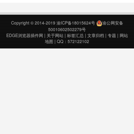
https://www.transifex.com/sytec/header-
editor/您可以从Redirector导入规
则：http://redir……
Copyright © 2014-2019
渝ICP备18015624号
渝公网安备
50010602502279号
EDGE浏览器插件网
|
关于网站
|
标签汇总
|
文章归档
|
专题
|
网站
地图
| QQ：572122102