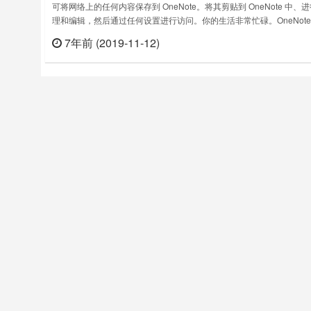
可将网络上的任何内容保存到 OneNote。将其剪贴到 OneNote 中、
理和编辑，然后通过任何设置进行访问。你的生活非常忙碌。OneNote
Web Clipper，可将网页的所有部分快速剪辑到 OneNote，留待稍后
7年前 (2019-11-12)
立刻
可剪辑图像、PDF、视频或页面的可视化书签。最棒的是，可以从任意
机、平板电脑或手机访问剪辑内容 - 甚至可以脱……