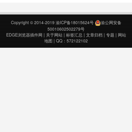
制作的一款清新小工具，只需要轻轻
拖拽中意的图片，就能快速方便的收
集，不管是现在的糖友，还是未来的
Copyright © 2014-2019
渝ICP备18015624号
渝公网安备
糖友，先体验一把再说吧~
50010602502279号
(v2013.5.2……
EDGE浏览器插件网
|
关于网站
|
标签汇总
|
文章归档
|
专题
|
网站
地图
| QQ：572122102