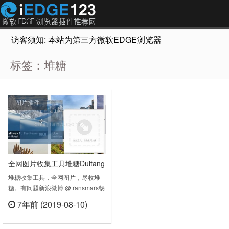
访客须知: 本站为第三方微软EDGE浏览器插件推荐网站，非Micr
标签：堆糖
图片插件
全网图片收集工具堆糖Duitang
官方
堆糖收集工具，全网图片，尽收堆
糖。有问题新浪微博 @transmars畅
游网路，文字喧嚣，图片琳琅，不经
7年前 (2019-08-10)
意间出现的美图，让你爱不释手，下
立刻查看
载保存本地等于打入冷宫，不如把
她“收集”起来！堆糖网针对chrome