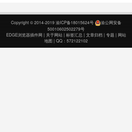
的各种万维文档编辑系统中。只需简
单的点击，Wave 就会自动建立协同
环境， 让用户直接在常用的电子邮
Copyright © 2014-2019
渝ICP备18015624号
渝公网安备
件, 博客文档系统中进行协同编辑; 协
50010602502279号
同效果……
EDGE浏览器插件网
|
关于网站
|
标签汇总
|
文章归档
|
专题
|
网站
地图
| QQ：572122102