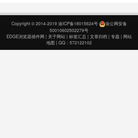
浏览器按钮，以便用户可以从任意网
页轻松使用 Google 学术搜索。点
击“学术搜索”按钮可执行以下操作：-
Copyright © 2014-2019
渝ICP备18015624号
渝公网安备
在网络上或在您的大学图书馆中……
50010602502279号
EDGE浏览器插件网
|
关于网站
|
标签汇总
|
文章归档
|
专题
|
网站
地图
| QQ：572122102