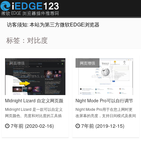
访客须知: 本站为第三方微软EDGE浏览器插件推荐网站，非Micr
标签：对比度
网页增强
网页增强
Midnight Lizard 自定义网页颜
Night Mode Pro可以自行调节
色亮度和对比度（有夜间模
屏幕亮度及对比度
Midnight Lizard 是一款可以自定义
Night Mode Pro用于在您上网时更
网页颜色、亮度和对比度的工具插
改屏幕的亮度，支持日间模式及夜间
式）
件，插件还提供有夜间模式，提高了
模式，可以自行调节亮度及对比度，
7年前 (2020-02-16)
7年前 (2019-12-15)
网页的可读性。Midnight Lizard
非常的方便，而且很实用也很节能。
立刻查看
立刻查看
v10.4.0上次更新日期：2019年6月
Night Mode Pro 0.3.2上次更新日
16日Midnight Lizard v10.5.1上次更
期：2019年8月5日Night Mode Pro