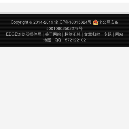
新日期：2020年5月24日Midnight
v0.3.4上次更新日期：2020年10月
Lizard v10.7.0.0上次更……
29日……
Copyright © 2014-2019
渝ICP备18015624号
渝公网安备
50010602502279号
EDGE浏览器插件网
|
关于网站
|
标签汇总
|
文章归档
|
专题
|
网站
地图
| QQ：572122102