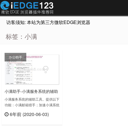
访客须知: 本站为第三方微软EDGE浏览器插件推荐网站，非Micr
标签：小满
办公助手
小满助手-小满服务系统的辅助
工具
小满服务系统的辅助工具。提供以下
功能：小满邮箱猎手；加速小满系统
访问；提升邮件送达率；定制小满高
6年前 (2020-06-03)
级搜索；和小满邮件桌面端密切配
立刻查看
合，提高工作效率。官网：
https://xiaoman.cn/小满助手 v1.3.1