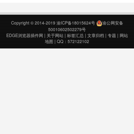
and items. Prices from different
the inventory count……
so……
Copyright © 2014-2019
渝ICP备18015624号
渝公网安备
50010602502279号
EDGE浏览器插件网
|
关于网站
|
标签汇总
|
文章归档
|
专题
|
网站
地图
| QQ：572122102