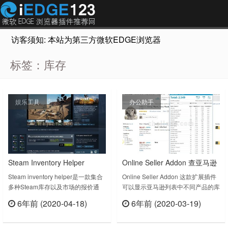
访客须知: 本站为第三方微软EDGE浏览器插件推荐网站，非Micr
标签：库存
娱乐工具
办公助手
Steam Inventory Helper
Online Seller Addon 查亚马逊
Steam库存查询助手
库存的卖家工具插件
Steam inventory helper是一款集合
Online Seller Addon 这款扩展插件
多种Steam库存以及市场的报价通
可以显示亚马逊列表中不同产品的库
知、快速出售、快速购买、交易报
存数量，适用于所有亚马逊域名。
6年前 (2020-04-18)
6年前 (2020-03-19)
价、检查价格等实用工具的浏览器插
Free stock counter for Amazon
立刻查看
立刻查看
件。Improving Steam. Items auto-
sellers with unlimited daily product
selling. Lowest prices for games
checks. This extension will show