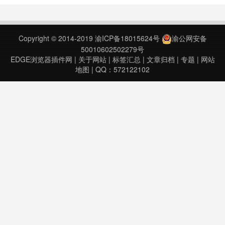
铺分析的人来说，还是一个不错的辅
助工具。淘宝店铺档案查看 Chrome
插件下载版本：0.2.0上次更新日
Copyright © 2014-2019
渝ICP备18015624号
渝公网安备
期：2019年8月1日……
50010602502279号
EDGE浏览器插件网
|
关于网站
|
标签汇总
|
文章归档
|
专题
|
网站
地图
| QQ：572122102