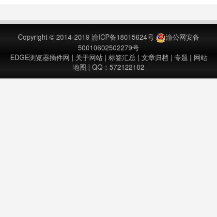
等待一段时间图标变回在“下载”中找
到一个新文件。 满的截图 v1.3.2更
新日期：2023年8月7日……
Copyright © 2014-2019
渝ICP备18015624号
渝公网安备
50010602502279号
EDGE浏览器插件网
|
关于网站
|
标签汇总
|
文章归档
|
专题
|
网站
地图
| QQ：572122102