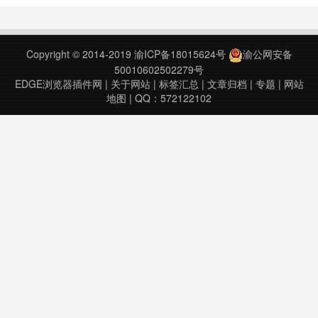
有太多原因让它们终究只成了远方的
一个梦。如果在每天的不经意间能仿
佛去那些地方经历了一次旅行，也许
Copyright © 2014-2019
渝ICP备18015624号
渝公网安备
有天你会真的背起行囊，抛开烦恼与
50010602502279号
顾虑，踏上去往远方的路...……
EDGE浏览器插件网
|
关于网站
|
标签汇总
|
文章归档
|
专题
|
网站
地图
| QQ：572122102