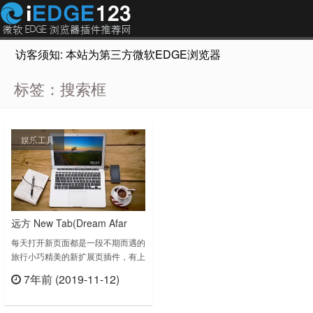
访客须知: 本站为第三方微软EDGE浏览器插件推荐网站，非Micr
标签：搜索框
娱乐工具
远方 New Tab(Dream Afar
New Tab)-每天打开新页面都是
每天打开新页面都是一段不期而遇的
旅行小巧精美的新扩展页插件，有上
一段不期而遇的旅行
万张精美的背景图片带你领略各地的
7年前 (2019-11-12)
美景，同时提供可配置的搜索框，天
立刻查看
气预报，时钟等功能这个世界上一生
必去一次的目的地有许多许多，可是