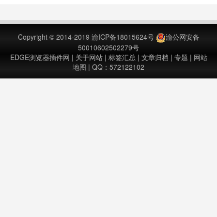
2、点击常用语录添加或者输入文字
至输入框，将文本添加至语音待行
区。3、点击start按钮，插件便会朗
Copyright © 2014-2019
渝ICP备18015624号
渝公网安备
读待行区文本。deacon-plugin
50010602502279号
v1.02……
EDGE浏览器插件网
|
关于网站
|
标签汇总
|
文章归档
|
专题
|
网站
地图
| QQ：572122102