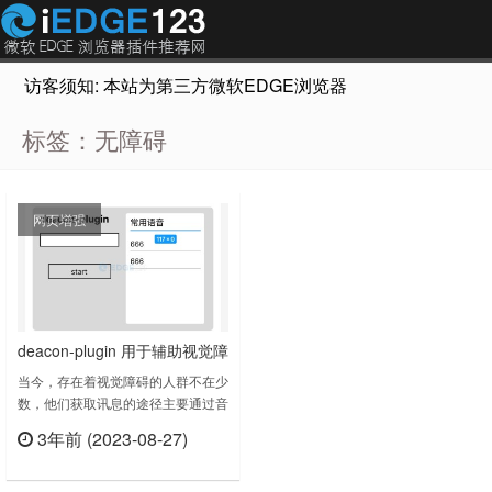
访客须知: 本站为第三方微软EDGE浏览器插件推荐网站，非Micr
标签：无障碍
网页增强
deacon-plugin 用于辅助视觉障
碍人群随时朗读页面词语
当今，存在着视觉障碍的人群不在少
数，他们获取讯息的途径主要通过音
频，因此开发出一款可以随时朗读的
3年前 (2023-08-27)
浏览器插件，插件比较简易，适用于
立刻查看
辅助视觉障碍人群接受讯息。使用步
骤：1、点击插件，出现插件界面。