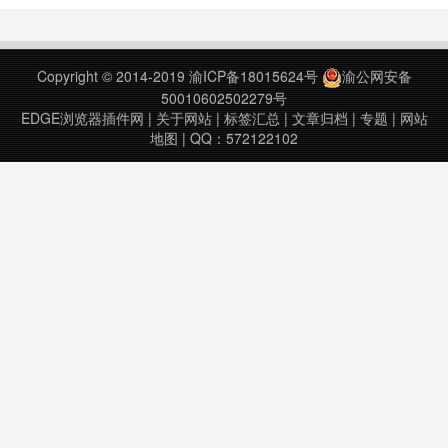
签。✔可定制的时区为所有时钟。✔
从新标签页搜索Google / Bing /
Baidu等等。✔显示最多六个喜爱的
Copyright © 2014-2019
渝ICP备18015624号
渝公网安备
链接，以便快速访问。……
50010602502279号
EDGE浏览器插件网
|
关于网站
|
标签汇总
|
文章归档
|
专题
|
网站
地图
| QQ：572122102