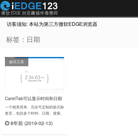
访客须知: 本站为第三方微软EDGE浏览器插件推荐网站，非Micr
标签：日期
娱乐工具
CaretTab可以显示时间和日期
的标签页
一个精美简单、完全可定制的新式标
签页，包括多个时钟、日期、搜索、
快速链接等等！CaretTab是完全免
8年前 (2019-02-13)
费的没有ADS！特征：✔在新标签页
立刻查看
上显示时间和日期。✔数字/模拟时
钟选项。✔添加3个额外的时钟与标