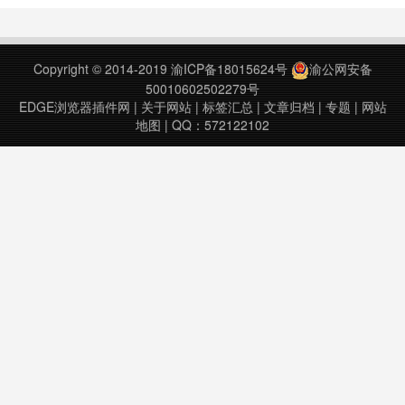
calendar tool.Utilize a FREE online
这就如同在Trello中内置了一个
calendar - right fro……
Google日历。Trello日程管理日历 •
时间管理 • Trello日程管理与Google
Copyright © 2014-2019
渝ICP备18015624号
渝公网安备
日历集成……
50010602502279号
EDGE浏览器插件网
|
关于网站
|
标签汇总
|
文章归档
|
专题
|
网站
地图
| QQ：572122102