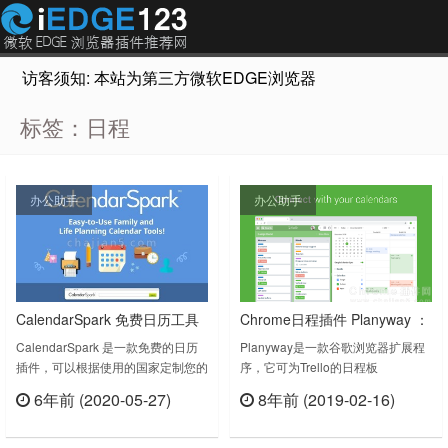
访客须知: 本站为第三方微软EDGE浏览器插件推荐网站，非Micr
标签：日程
办公助手
办公助手
CalendarSpark 免费日历工具
Chrome日程插件 Planyway ：
支持打印、个性化
Trello日程管理日历
CalendarSpark 是一款免费的日历
Planyway是一款谷歌浏览器扩展程
插件，可以根据使用的国家定制您的
序，它可为Trello的日程板
日历。支持打印每日、每周、每月或
（Board）添加日历，是Trello日程
6年前 (2020-05-27)
8年前 (2019-02-16)
每年计划的日历安排，可以使用各种
管理的理想工具。它为您使用Trello
立刻查看
立刻查看
独特设计的模板个性化您的日历。
进行个人和团队时间管理与日程安
Stay organized with the best free
排，提供了一个强大的生产力工具。