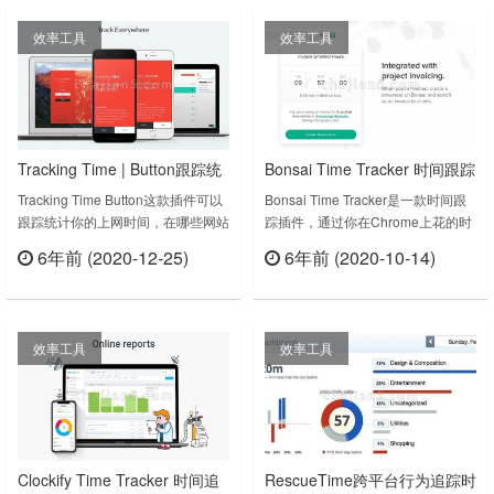
效率工具
效率工具
Tracking Time | Button跟踪统
Bonsai Time Tracker 时间跟踪
计你的上网时间
插件
Tracking Time Button这款插件可以
Bonsai Time Tracker是一款时间跟
跟踪统计你的上网时间，在哪些网站
踪插件，通过你在Chrome上花的时
上花的时间长短，从而来合理的分配
间来分析你的时光消耗情况。--
6年前 (2020-12-25)
6年前 (2020-10-14)
自己的时间。Tracking Time | Button
Featured on Forbes, Techcrunch,
立刻查看
立刻查看
v1.26上次更新日期：2020年12月
USA Today, The Next Web -- One
23日Tracking Time | Button v2.9上
of the fastest growing apps
次更新日期：2022年1月10日……
according to Mattermark The……
效率工具
效率工具
Clockify Time Tracker 时间追
RescueTime跨平台行为追踪时