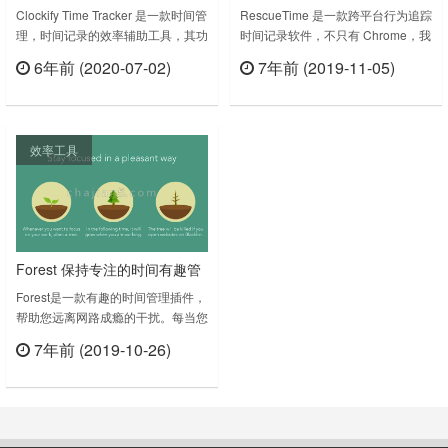
踪器 看看你网上的时间花在哪
间记录
Clockify Time Tracker 是一款时间管
RescueTime 是一款跨平台行为追踪
理，时间记录的效率辅助工具，其功
时间记录软件，不只有 Chrome，我
里了
能就是统计分析下你在网上的时间花
的电脑装了客户端和 Chrome 插
6年前 (2020-07-02)
7年前 (2019-11-05)
在哪里了，分析并导出时间数据，从
件。RescueTime 可以统计你使用软
立刻查看
立刻查看
而自己做一些调整，并不是直接提高
件和浏览网站的时间，记录你的日常
效率的工具插件。Track time from
习惯，从而专注并提高工作效率。没
anywhere on the web and improve
使用前，心里只能大概知道做了那
效率工具
productivity.Track time f……
些，现在精确到分，你想赖都不行，
给自己的大脑提个醒，不再自欺欺
人。RescueTime插件下载版本……
Forest 保持专注的时间有趣管
理插件
Forest是一款有趣的时间管理插件，
帮助您远离网路成瘾的干扰。每当您
希望有一段专心工作的时间，您可以
7年前 (2019-10-26)
在 Forest 中种下一颗种籽。在接下
立刻查看
来的时间内，这颗种籽将会慢慢地成
长为一棵大树。若是您禁不起诱惑，
在这段时间内去浏览了在您黑名单内
列出的网站，您种下的小树将会慢慢