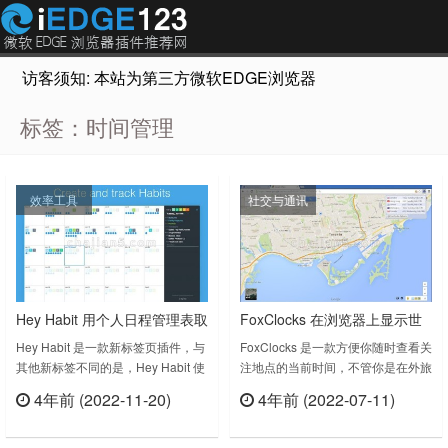
访客须知: 本站为第三方微软EDGE浏览器插件推荐网站，非Micr
标签：时间管理
效率工具
社交与通讯
Hey Habit 用个人日程管理表取
FoxClocks 在浏览器上显示世
代默认Chrome新标签页
界各地的时间
Hey Habit 是一款新标签页插件，与
FoxClocks 是一款方便你随时查看关
其他新标签不同的是，Hey Habit 使
注地点的当前时间，不管你是在外旅
用的是日程管理表来代替新标签页，
行还是做外贸跨境电商，都有一定的
4年前 (2022-11-20)
4年前 (2022-07-11)
帮你养成好的习惯。Hey Habit
作用。FoxClocks v6.0.0上次更新日
立刻查看
立刻查看
v0.1.42.0上次更新日期：2018年4
期：2020年10月26日……
月19日……