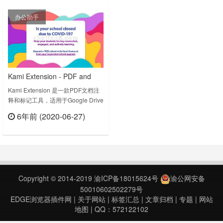
这个插件的发布也给使用Diigo 服务
v1.1000.0.0上次更新日期：2022年
办公助手
的用户更多便利。Diigo Web
3月4日Hypothesis v1.1030.0.2上次
Collector v3.4.8上次更新日期：
更新日期：2022年……
202……
Kami Extension - PDF and
Document Annotation 数字课
Kami Extension 是一款PDF文档注
释和标记工具，适用于Google Drive
堂工具PDF文档注释和标记工
和Google Classroom。它允许您获
具
6年前 (2020-06-27)
取现有文档，包括扫描的PDF，并在
立刻查看
浏览器中编写、绘制、输入、注释、
扩充、增强和以其他方式激活这些文
档。Best PDF and Document
Annotation and Markup Tool.
Works……
Copyright © 2014-2019
渝ICP备18015624号
渝公网安备
50010602502279号
EDGE浏览器插件网
|
关于网站
|
标签汇总
|
文章归档
|
专题
|
网站
地图
| QQ：572122102