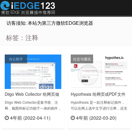
访客须知: 本站为第三方微软EDGE浏览器插件推荐网站，非Micr
标签：注释
办公助手
社交与通讯
Diigo Web Collector 给网页做
Hypothesis 给网页或PDF文件
笔记 注释标记书签
添加注释
Diigo Web Collector是集书签、注
Hypothesis 是一款注释标记插件，
释、截图和标记功能于一身的插件，
可以在网上选中文字进行注释，还支
由Diigo 开发。Diigo 是数百万个
持多人协同注释、突出显示和标记网
4年前 (2022-04-11)
4年前 (2022-03-20)
人、教育工作者和学生日常使用的一
页和PDF文档。不论是讨论、社交阅
立刻查看
立刻查看
种社交性注释和书签服务,用于管理
读、组织研究，都方便在网页、PDF
和共享信息、开展研究和进行合作。
和ePub上做个人笔记。Hypothesis