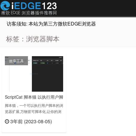
访客须知: 本站为第三方微软EDGE浏览器插件推荐网站，非Micr
标签：浏览器脚本
效率工具
ScriptCat 脚本猫 以执行用户脚
本的浏览器扩展
脚本猫，一个可以执行用户脚本的浏
览器扩展,万物皆可脚本化,让你的浏
览器可以做更多的事情！类似于油猴
3年前 (2023-08-05)
脚本，特点是可以备份到百度网盘。
立刻查看
关于脚本猫参考了油猴的设计思路并
且支持油猴脚本,实现了一个后台脚