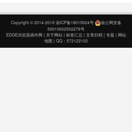
本运行的框架,提供了一些特殊的
API,让脚本能够做更多的事情,并且
提供了一个优秀的编辑器,让脚本代
Copyright © 2014-2019
渝ICP备18015624号
渝公网安备
码编写开发更加舒服流畅.特性* 后台
50010602502279号
脚本,可以使你的脚……
EDGE浏览器插件网
|
关于网站
|
标签汇总
|
文章归档
|
专题
|
网站
地图
| QQ：572122102