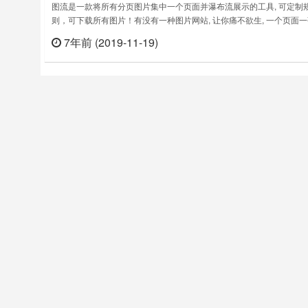
图流是一款将所有分页图片集中一个页面并瀑布流展示的工具, 可定制
则，可下载所有图片！有没有一种图片网站, 让你痛不欲生, 一个页面
片, 看完一个系列手都废了本插件通过智能算法分析集中展示所有图片1.
7年前 (2019-11-19)
立刻
持90%+的图片网站,真不支持,留言给我2. 支持所有单页图片网站3. 漫
好者福音,美女写真套图支持4. VIP支持懒加载, 支……