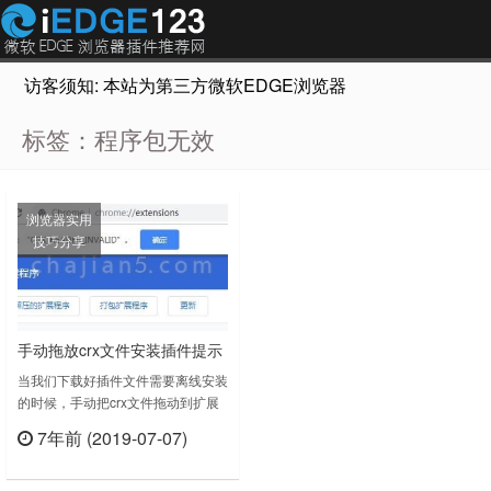
访客须知: 本站为第三方微软EDGE浏览器插件推荐网站，非Micr
标签：程序包无效
浏览器实用
技巧分享
手动拖放crx文件安装插件提示
程序包无
当我们下载好插件文件需要离线安装
的时候，手动把crx文件拖动到扩展
效:“CEX_HEADER_INVALID”的
页面安装是经常的事情，但是可能碰
解决办法
7年前 (2019-07-07)
到程序包无
立刻查看
效:“CEX_HEADER_INVALID”的提
示，下面介绍用手动加载插件文件夹