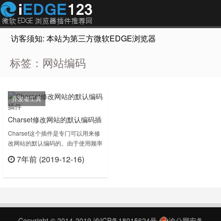
访客须知: 本站为第三方微软EDGE浏览器插件推荐网站，非Micr
标签：网站编码
开发者工具
Charset修改网站的默认编码插
件
Charset这个插件是专门可以用来修
改网站的默认编码的。由于使用频率
较低，Google Chrome在55版本以
7年前 (2019-12-16)
后删除了手动设置网站编码的功能。
立刻查看
但是在部分设置不规范不正确的网
站，新版浏览器无法准确判断其使用
的编码，导致网站显示乱码。
GitHub 开源地址：
https://github.com/jinliming2/Chrome-
Copyright © 2014-2019
渝ICP备18015624号
渝公网安备