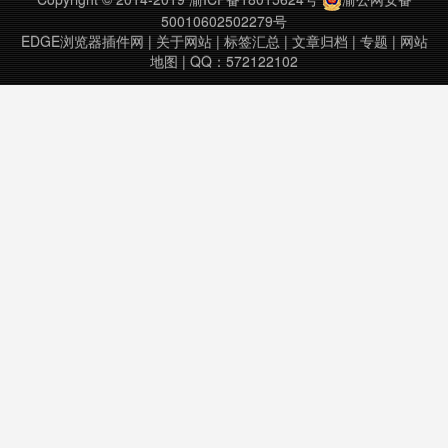
CharsetC……
50010602502279号
EDGE浏览器插件网
|
关于网站
|
标签汇总
|
文章归档
|
专题
|
网站
地图
| QQ：572122102