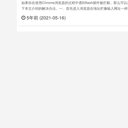
如果你在使用Chrome浏览器的过程中遇到flash插件被拦截，那么可
下本文介绍的解决办法。一、首先进入浏览器在地址栏像输入网址一样
入“chrome://flags/#run-all-flash-in-allow-mode”（建议复制粘贴，不
5年前 (2021-05-16)
立刻
贴收尾的引号）。Chrome：谷歌浏览器，flags：设置项列表。run-all-
flash-in-……