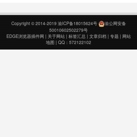
只股票的连接，请点击股票信息中的
图片。股票助手Chrome插件下载版
本：3.7.9上次更新日期：2018年12
Copyright © 2014-2019
渝ICP备18015624号
渝公网安备
月3日……
50010602502279号
EDGE浏览器插件网
|
关于网站
|
标签汇总
|
文章归档
|
专题
|
网站
地图
| QQ：572122102